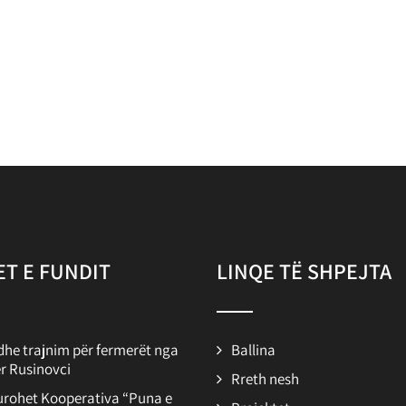
T E FUNDIT
LINQE TË SHPEJTA
 dhe trajnim për fermerët nga
Ballina
er Rusinovci
Rreth nesh
urohet Kooperativa “Puna e