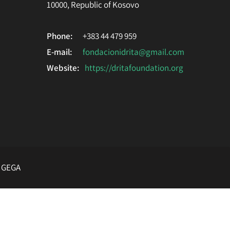
10000, Republic of Kosovo
Phone:
+383 44 479 959
E-mail:
fondacionidrita@gmail.com
Website:
https://dritafoundation.org
a
GEGA