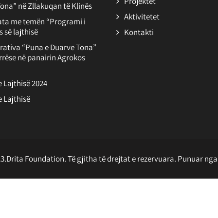
Projektet
ona” në Zllakuqan të Klinës
Aktivitetet
ata me temën “Programi i
 së lajthisë
Kontakti
rativa “Puna e Duarve Tona”
rëse në panairin Agrokos
 e Lajthisë 2024
e Lajthisë
3.Drita Foundation. Të gjitha të drejtat e rezervuara. Punuar ng