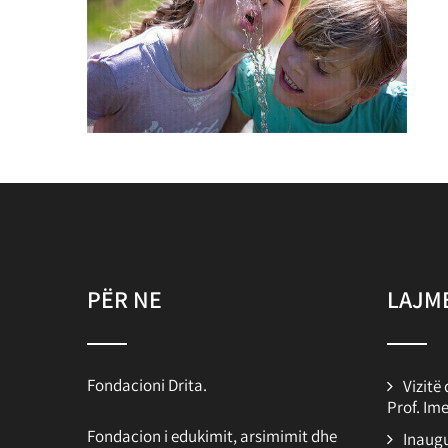
PËR NE
LAJME
Fondacioni Drita.
Vizitë
Prof. Im
Fondacion i edukimit, arsimimit dhe
Inaug