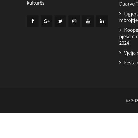
kulturës
Duarve T
Ligjer
mbrojtjes
Koope
pjesëmar
2024
Vjelja
Festa 
© 202