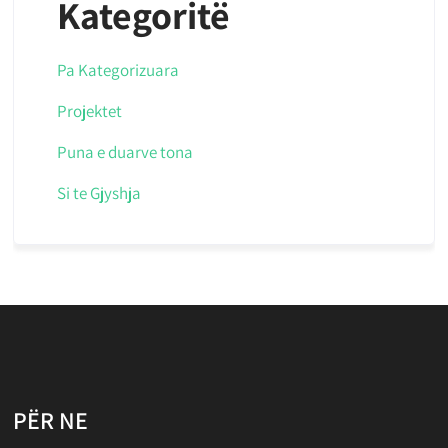
Kategoritë
Pa Kategorizuara
Projektet
Puna e duarve tona
Si te Gjyshja
PËR NE