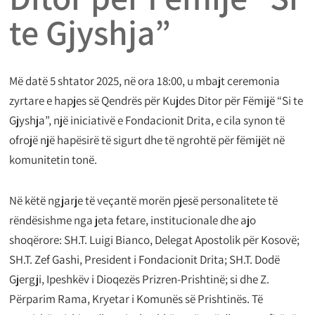
te Gjyshja”
Më datë 5 shtator 2025, në ora 18:00, u mbajt ceremonia
zyrtare e hapjes së Qendrës për Kujdes Ditor për Fëmijë “Si te
Gjyshja”, një iniciativë e Fondacionit Drita, e cila synon të
ofrojë një hapësirë të sigurt dhe të ngrohtë për fëmijët në
komunitetin tonë.
Në këtë ngjarje të veçantë morën pjesë personalitete të
rëndësishme nga jeta fetare, institucionale dhe ajo
shoqërore: SH.T. Luigi Bianco, Delegat Apostolik për Kosovë;
SH.T. Zef Gashi, President i Fondacionit Drita; SH.T. Dodë
Gjergji, Ipeshkëv i Dioqezës Prizren-Prishtinë; si dhe Z.
Përparim Rama, Kryetar i Komunës së Prishtinës. Të