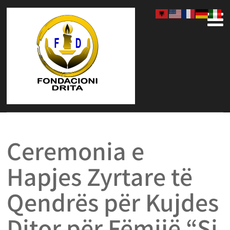
Ceremonia e
Hapjes Zyrtare të
Qendrës për Kujdes
Ditor për Fëmijë “Si