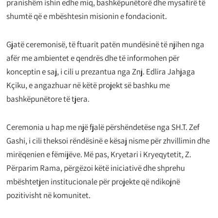
pranishëm ishin edhe miq, bashkëpunëtorë dhe mysafirë të
shumtë që e mbështesin misionin e fondacionit.
Gjatë ceremonisë, të ftuarit patën mundësinë të njihen nga
afër me ambientet e qendrës dhe të informohen për
konceptin e saj, i cili u prezantua nga Znj. Edlira Jahjaga
Kçiku, e angazhuar në këtë projekt së bashku me
bashkëpunëtore të tjera.
Ceremonia u hap me një fjalë përshëndetëse nga SH.T. Zef
Gashi, i cili theksoi rëndësinë e kësaj nisme për zhvillimin dhe
mirëqenien e fëmijëve. Më pas, Kryetari i Kryeqytetit, Z.
Përparim Rama, përgëzoi këtë iniciativë dhe shprehu
mbështetjen institucionale për projekte që ndikojnë
pozitivisht në komunitet.