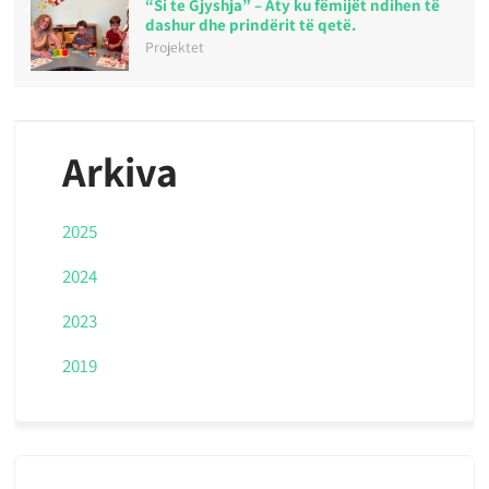
“Si te Gjyshja” – Aty ku fëmijët ndihen të
dashur dhe prindërit të qetë.
Projektet
Arkiva
2025
2024
2023
2019