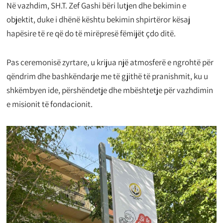
Në vazhdim, SH.T. Zef Gashi bëri lutjen dhe bekimin e
objektit, duke i dhënë kështu bekimin shpirtëror kësaj
hapësire të re që do të mirëpresë fëmijët çdo ditë.
Pas ceremonisë zyrtare, u krijua një atmosferë e ngrohtë për
qëndrim dhe bashkëndarje me të gjithë të pranishmit, ku u
shkëmbyen ide, përshëndetje dhe mbështetje për vazhdimin
e misionit të fondacionit.