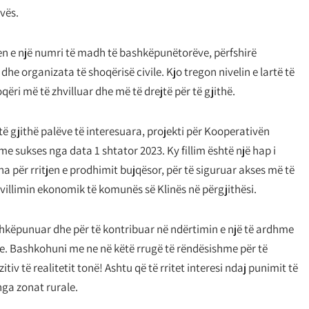
vës.
en e një numri të madh të bashkëpunëtorëve, përfshirë
e organizata të shoqërisë civile. Kjo tregon nivelin e lartë të
qëri më të zhvilluar dhe më të drejtë për të gjithë.
 gjithë palëve të interesuara, projekti për Kooperativën
e sukses nga data 1 shtator 2023. Ky fillim është një hap i
a për rritjen e prodhimit bujqësor, për të siguruar akses më të
villimin ekonomik të komunës së Klinës në përgjithësi.
hkëpunuar dhe për të kontribuar në ndërtimin e një të ardhme
e. Bashkohuni me ne në këtë rrugë të rëndësishme për të
iv të realitetit tonë! Ashtu që të rritet interesi ndaj punimit të
nga zonat rurale.