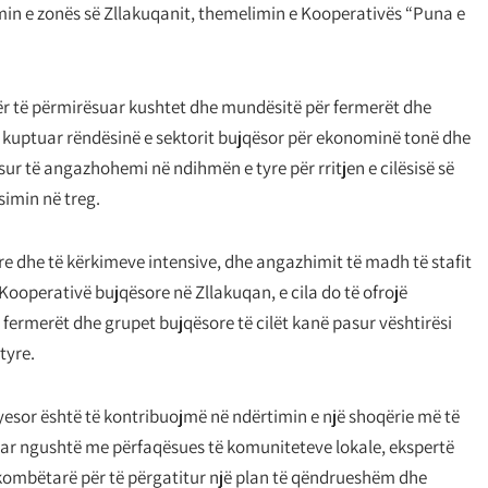
limin e zonës së Zllakuqanit, themelimin e Kooperativës “Puna e
 për të përmirësuar kushtet dhe mundësitë për fermerët dhe
 e kuptuar rëndësinë e sektorit bujqësor për ekonominë tonë dhe
r të angazhohemi në ndihmën e tyre për rritjen e cilësisë së
imin në treg.
re dhe të kërkimeve intensive, dhe angazhimit të madh të stafit
Kooperativë bujqësore në Zllakuqan, e cila do të ofrojë
fermerët dhe grupet bujqësore të cilët kanë pasur vështirësi
tyre.
ryesor është të kontribuojmë në ndërtimin e një shoqërie më të
ar ngushtë me përfaqësues të komuniteteve lokale, ekspertë
rkombëtarë për të përgatitur një plan të qëndrueshëm dhe