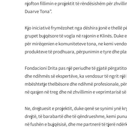
njofton fillimin e projektit të rëndësishëm për zhvil
Duarve Tona”.
Kjo iniciativë frymëzohet nga dëshira jonë e thellë
grupet bujqësore të vogla në rajonin e Klinës. Duke
për mirëqenien e komuniteteve tona, ne kemi vendosu
produkteve të prodhuara, përpunimin e tyre dhe plas
Fondacioni Drita pas një periudhe të gjatë përgatito
dhe ndihmës së ekspertëve, ka vendosur të ngrit një 
mbështetje thelbësore dhe ndihmë profesionale, për 
në qasjen në treg dhe në zhvillimin e veprimtarisë së 
Ne, drejtuesit e projektit, duke qenë se synimi ynë k
drejtë, të barabartë dhe të qëndrueshme, kemi punu
në fushën e bujqësisë, dhe me partnerë të tjerë ndë