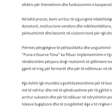
efektiv për themelimin dhe funksionimin e kooperati
Në këtë proces, kemi arritur të sigurojmë mbështetj
donatorë, institucione vendore dhe ndërkombëtare, dh
përkushtimit dhe besimit në vizionin tonë për një sho
Përmes përpjekjeve të përbashkëta dhe angazhimit të
“Puna e Duarve Tona” ka filluar implementimin e tij m
rëndësishëm përpara drejt realizimit të qëllimeve ton
gjerë në treg për fermerët dhe për të ndihmuar në zh
Kjo është një mundësi e jashtëzakonshme për të bas
më të ndritur dhe më të qëndrueshme për të gjithë n
arritur suksesin dhe për të ndikuar në ndryshimin pozit
tokave bujqësore dhe të zvogëlohet ikja e të rinjëve 