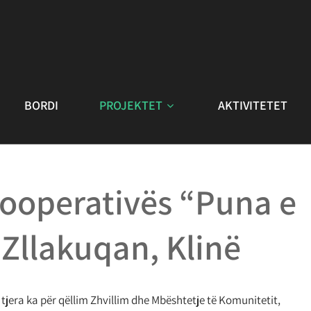
BORDI
PROJEKTET
AKTIVITETET
 Kooperativës “Puna e
Zllakuqan, Klinë
tjera ka për qëllim Zhvillim dhe Mbështetje të Komunitetit,