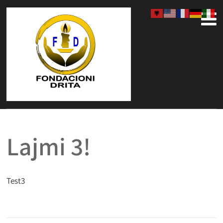
Lajmi 3!
Test3